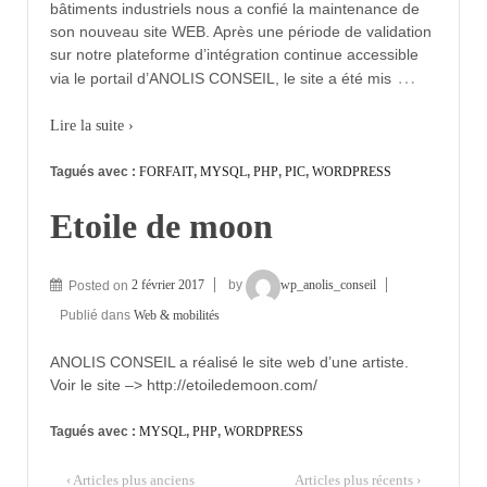
bâtiments industriels nous a confié la maintenance de
son nouveau site WEB. Après une période de validation
sur notre plateforme d’intégration continue accessible
…
via le portail d’ANOLIS CONSEIL, le site a été mis
Lire la suite ›
Tagués avec :
FORFAIT
,
MYSQL
,
PHP
,
PIC
,
WORDPRESS
Etoile de moon
Posted on
2 février 2017
by
wp_anolis_conseil
Publié dans
Web & mobilités
ANOLIS CONSEIL a réalisé le site web d’une artiste.
Voir le site –> http://etoiledemoon.com/
Tagués avec :
MYSQL
,
PHP
,
WORDPRESS
‹ Articles plus anciens
Articles plus récents ›