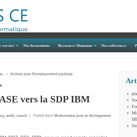
e service
Nos formations
Ressource Humaine
Nos références
P
t -
›
Archive pour Remplacement pacbase
Art
e
pl
ASE vers la SDP IBM
So
Fo
Mi
wp_anolis_conseil
Publié dans
Modernisation poste de développement
I
Si