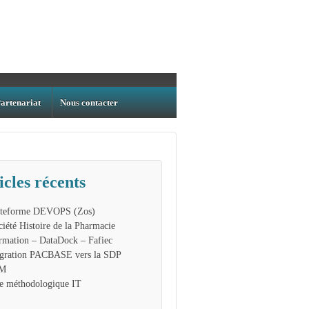
artenariat
Nous contacter
icles récents
ateforme DEVOPS (Zos)
ciété Histoire de la Pharmacie
rmation – DataDock – Fafiec
gration PACBASE vers la SDP
BM
te méthodologique IT