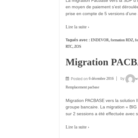
La migration Pacbase vers la SDP d
en moyen de paiement s’est déroulée
prise en compte de 5 versions d’une 
Lire la suite ›
Tagués avec :
ENDEVOR
,
formation RDZ
,
f
RTC
,
ZOS
Migration PACB
Posted on
6 décembre 2016
by
w
Remplacement pacbase
Migration PACBASE vers la solution I
groupe bancaire. La migration « BI
sur 2 sessions a été effectuée avec
Lire la suite ›