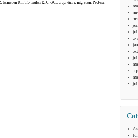
Z
,
formation RPP
,
formation RTC
,
GCL propriétaire
,
migration
,
Pacbase
,
ma
no
oc
jui
ju
av
ja
oc
ju
ma
se
ma
jui
Cat
Ar
fo