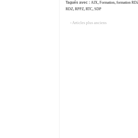
Tagués avec :
AIX
,
Formation
,
formation RD
RDZ
,
RPPZ
,
RTC
,
SDP
‹ Articles plus anciens