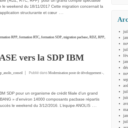
’IBM (RDZ, RTC, RPP) pour un grand compte spécialisé
 le weekend du 18/11/2017 Cette migration concernait la
…
application structurante et cœur
Arc
jui
ormation RPP
,
formation RTC
,
formation SDP
,
migration pacbase
,
RDZ
,
RPP
,
ja
no
jui
ASE vers la SDP IBM
fé
ja
dé
p_anolis_conseil
Publié dans
Modernisation poste de développement -
,
no
se
ao
jui
BM SDP pour un organisme de crédit filiale d’un grand
ju
G BANG » d’environ 14000 composants pacbase répartis
av
…
 succès le weekend du 3/12/2016. L’équipe ANOLIS
ma
ja
jui
av